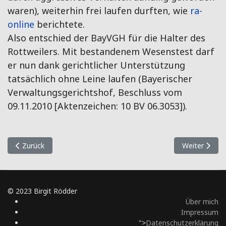
waren), weiterhin frei laufen durften, wie
ra-
online
berichtete.
Also entschied der BayVGH für die Halter des
Rottweilers. Mit bestandenem Wesenstest darf
er nun dank gerichtlicher Unterstützung
tatsächlich ohne Leine laufen (Bayerischer
Verwaltungsgerichtshof, Beschluss vom
09.11.2010 [Aktenzeichen: 10 BV 06.3053]).
Vorheriger Beitrag: Schicksal Scheidungshund
Nächster Beit
Zurück
Weiter
© 2023 Birgit Rödder
Über mich
Impressum
">
Datenschutzerklärung